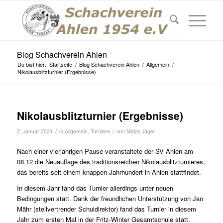
Blog Schachverein Ahlen
Du bist hier:
Startseite
/
Blog Schachverein Ahlen
/
Allgemein
/
Nikolausblitzturnier (Ergebnisse)
Nikolausblitzturnier (Ergebnisse)
/
/
2. Januar 2024
in
Allgemein
,
Turniere
von
Niklas Jäger
Nach einer vierjährigen Pause veranstaltete der SV Ahlen am
08.12 die Neuauflage des traditionsreichen Nikolausblitzturnieres,
das bereits seit einem knappen Jahrhundert in Ahlen stattfindet.
In diesem Jahr fand das Turnier allerdings unter neuen
Bedingungen statt. Dank der freundlichen Unterstützung von Jan
Mähr (stellvertrender Schuldirektor) fand das Turnier in diesem
Jahr zum ersten Mal in der Fritz-Winter Gesamtschule statt.